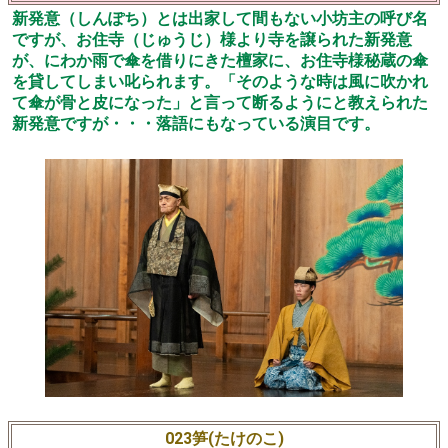
新発意（しんぽち）とは出家して間もない小坊主の呼び名
ですが、お住寺（じゅうじ）様より寺を譲られた新発意
が、にわか雨で傘を借りにきた檀家に、お住寺様秘蔵の傘
を貸してしまい叱られます。「そのような時は風に吹かれ
て傘が骨と皮になった」と言って断るようにと教えられた
新発意ですが・・・落語にもなっている演目です。
023笋(たけのこ)