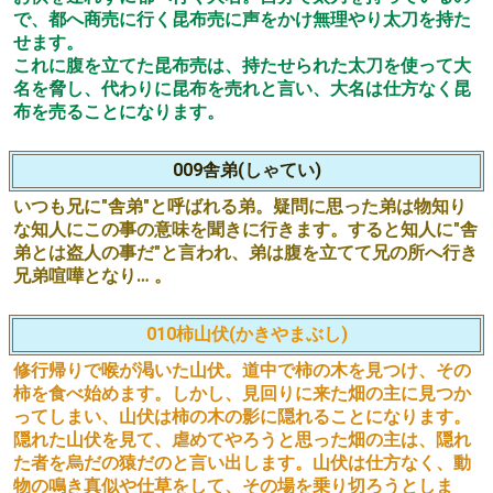
で、都へ商売に行く昆布売に声をかけ無理やり太刀を持た
せます。
これに腹を立てた昆布売は、持たせられた太刀を使って大
名を脅し、代わりに昆布を売れと言い、大名は仕方なく昆
布を売ることになります。
009舎弟(しゃてい)
いつも兄に"舎弟"と呼ばれる弟。疑問に思った弟は物知り
な知人にこの事の意味を聞きに行きます。すると知人に"舎
弟とは盗人の事だ"と言われ、弟は腹を立てて兄の所へ行き
兄弟喧嘩となり… 。
010柿山伏(かきやまぶし)
修行帰りで喉が渇いた山伏。道中で柿の木を見つけ、その
柿を食べ始めます。しかし、見回りに来た畑の主に見つか
ってしまい、山伏は柿の木の影に隠れることになります。
隠れた山伏を見て、虐めてやろうと思った畑の主は、隠れ
た者を烏だの猿だのと言い出します。山伏は仕方なく、動
物の鳴き真似や仕草をして、その場を乗り切ろうとしま