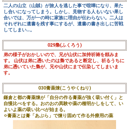
二人の山立（山賊）が旅人を逃した事で喧嘩になり、果た
し合いになってしまう。しかし、見物する人もいない果し
合いでは、万が一の時に家族に理由が伝わらない。二人は
それぞれに遺書を残す事にするが、遺書の書き出しに苦戦
してしまい…。
029梟(ふくろう)
弟の様子がおかしいので、兄が山伏に加持祈祷を頼みま
す。 山伏は弟に憑いたのは梟であると断定し、祈るうちに
弟に憑いていた梟が、兄や山伏にまで伝染してしまいま
す。
030膏薬煉(こうやくねり)
鎌倉と都の膏薬煉が「自分の作る膏薬が強く吸い付く」と
自慢比べをする。おのおの異験や薬の種明かしをして、い
よいよ薬の吸い比べが始まる。
⚪︎膏薬とは膏「あぶら」で煉り固めて作る外療用の薬