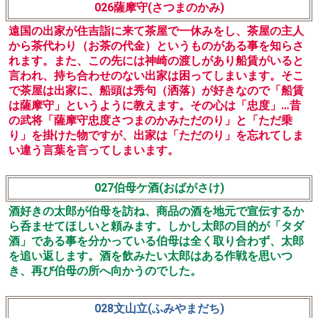
026薩摩守(さつまのかみ)
遠国の出家が住吉詣に来て茶屋で一休みをし、茶屋の主人
から茶代わり（お茶の代金）というものがある事を知らさ
れます。また、この先には神崎の渡しがあり船賃がいると
言われ、持ち合わせのない出家は困ってしまいます。そこ
で茶屋は出家に、船頭は秀句（洒落）が好きなので「船賃
は薩摩守」というように教えます。その心は「忠度」…昔
の武将「薩摩守忠度さつまのかみただのり」と「ただ乗
り」を掛けた物ですが、出家は「ただのり」を忘れてしま
い違う言葉を言ってしまいます。
027伯母ケ酒(おばがさけ)
酒好きの太郎が伯母を訪ね、商品の酒を地元で宣伝するか
ら呑ませてほしいと頼みます。しかし太郎の目的が「タダ
酒」である事を分かっている伯母は全く取り合わず、太郎
を追い返します。酒を飲みたい太郎はある作戦を思いつ
き、再び伯母の所へ向かうのでした。
028文山立(ふみやまだち)