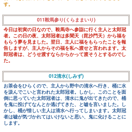
す。
011鞍馬参り(くらままいり)
今日は初寅の日なので、鞍馬寺へ参詣に行く主人と太郎冠
者。この日の夜、太郎冠者は多聞天（毘沙門天）から福を
もらう夢を見ました。翌日、主人に福をもらったことを報
告しますが、主人からその福を私へ渡せと言われます。太
郎冠者は、どうせ渡すならからかって渡そうとするのでし
た。
012清水(しみず)
お茶会をひらくので、主人から野中の清水へ行き、桶に水
を汲んでこいと言われた太郎冠者。しかし、このことを面
倒に思っていた太郎冠者は、清水に鬼が出てきたので、桶
を鬼に投げてなんとか逃げてきた、と嘘を言いました。し
かし、桶が惜しい主人は清水へ行ってしまいます。太郎冠
者は嘘が気づかれてはいけないと思い、鬼に化けることに
します。