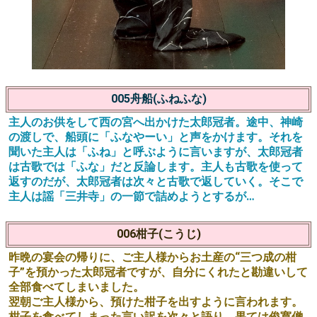
005舟船(ふねふな)
主人のお供をして西の宮へ出かけた太郎冠者。途中、神崎
の渡しで、船頭に「ふなやーい」と声をかけます。それを
聞いた主人は「ふね」と呼ぶように言いますが、太郎冠者
は古歌では「ふな」だと反論します。主人も古歌を使って
返すのだが、太郎冠者は次々と古歌で返していく。そこで
主人は謡「三井寺」の一節で詰めようとするが…
006柑子(こうじ)
昨晩の宴会の帰りに、ご主人様からお土産の“三つ成の柑
子”を預かった太郎冠者ですが、自分にくれたと勘違いして
全部食べてしまいました。
翌朝ご主人様から、預けた柑子を出すように言われます。
柑子を食べてしまった言い訳を次々と語り、果ては俊寛僧