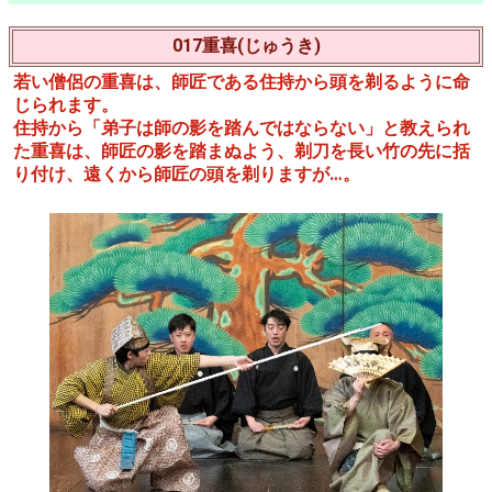
017重喜(じゅうき)
若い僧侶の重喜は、師匠である住持から頭を剃るように命
じられます。
住持から「弟子は師の影を踏んではならない」と教えられ
た重喜は、師匠の影を踏まぬよう、剃刀を長い竹の先に括
り付け、遠くから師匠の頭を剃りますが…。