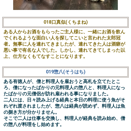
018口真似(くちまね)
ある人からお酒をもらったご主人様に、一緒にお酒を飲ん
でくれるような面白い人を探してこいと言われた太郎冠
者。無事に人を連れてきましたが、連れてきた人は酒癖が
悪い事で有名な人でした。しかし、連れてきてしまった以
上、仕方なくもてなすことになります。
019惣八(そうはち)
ある有徳人が、僧と料理人を雇おうと高札を立てたとこ
ろ、僧になったばかりの元料理人の惣八と、料理人になっ
たばかりの元僧侶が訪れ雇われる事になりました。
二人には、日々読み上げる経典と本日の料理に使う魚がそ
れぞれ渡されましたが、惣八は経典が読めず、料理人は魚
の捌き方が分かりません。
そこで二人は仕事を交換し、料理人が経典を読み始め、僧
の惣八が料理をし始めます。