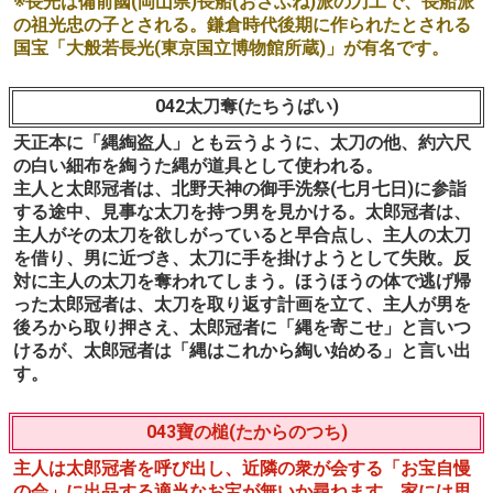
※長光は備前國(岡山県)長船(おさふね)派の刀工で、長船派
の祖光忠の子とされる。鎌倉時代後期に作られたとされる
国宝「大般若長光(東京国立博物館所蔵)」が有名です。
042太刀奪(たちうばい)
天正本に「縄綯盗人」とも云うように、太刀の他、約六尺
の白い細布を綯うた縄が道具として使われる。
主人と太郎冠者は、北野天神の御手洗祭(七月七日)に参詣
する途中、見事な太刀を持つ男を見かける。太郎冠者は、
主人がその太刀を欲しがっていると早合点し、主人の太刀
を借り、男に近づき、太刀に手を掛けようとして失敗。反
対に主人の太刀を奪われてしまう。ほうほうの体で逃げ帰
った太郎冠者は、太刀を取り返す計画を立て、主人が男を
後ろから取り押さえ、太郎冠者に「縄を寄こせ」と言いつ
けるが、太郎冠者は「縄はこれから綯い始める」と言い出
す。
043寶の槌(たからのつち)
主人は太郎冠者を呼び出し、近隣の衆が会する「お宝自慢
の会」に出品する適当なお宝が無いか尋ねます。家には思