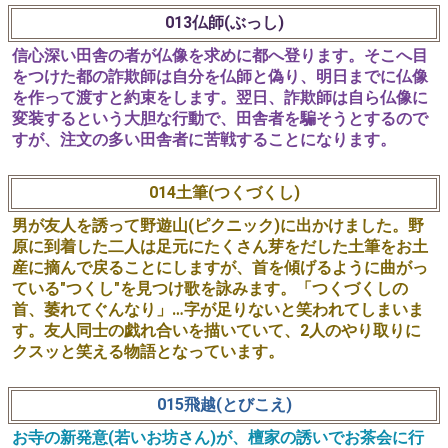
013仏師(ぶっし)
信心深い田舎の者が仏像を求めに都へ登ります。そこへ目
をつけた都の詐欺師は自分を仏師と偽り、明日までに仏像
を作って渡すと約束をします。翌日、詐欺師は自ら仏像に
変装するという大胆な行動で、田舎者を騙そうとするので
すが、注文の多い田舎者に苦戦することになります。
014土筆(つくづくし)
男が友人を誘って野遊山(ピクニック)に出かけました。野
原に到着した二人は足元にたくさん芽をだした土筆をお土
産に摘んで戻ることにしますが、首を傾げるように曲がっ
ている"つくし"を見つけ歌を詠みます。「つくづくしの
首、萎れてぐんなり」…字が足りないと笑われてしまいま
す。友人同士の戯れ合いを描いていて、2人のやり取りに
クスッと笑える物語となっています。
015飛越(とびこえ)
お寺の新発意(若いお坊さん)が、檀家の誘いでお茶会に行