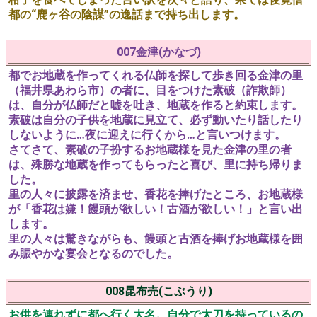
都の“鹿ヶ谷の陰謀”の逸話まで持ち出します。
007金津(かなづ)
都でお地蔵を作ってくれる仏師を探して歩き回る金津の里
（福井県あわら市）の者に、目をつけた素破（詐欺師）
は、自分が仏師だと嘘を吐き、地蔵を作ると約束します。
素破は自分の子供を地蔵に見立て、必ず動いたり話したり
しないように…夜に迎えに行くから…と言いつけます。
さてさて、素破の子扮するお地蔵様を見た金津の里の者
は、殊勝な地蔵を作ってもらったと喜び、里に持ち帰りま
した。
里の人々に披露を済ませ、香花を捧げたところ、お地蔵様
が「香花は嫌！饅頭が欲しい！古酒が欲しい！」と言い出
します。
里の人々は驚きながらも、饅頭と古酒を捧げお地蔵様を囲
み賑やかな宴会となるのでした。
008昆布売(こぶうり)
お供を連れずに都へ行く大名。自分で太刀を持っているの