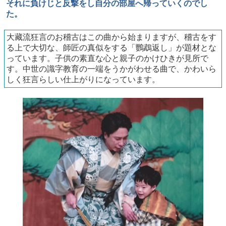
それに負けじと反撃をし自分の部屋へ帰っていくのでし
た。
大藏流狂言のお稽古はこの曲から始まりますが、稽古をす
る上で大切な、師匠の真似をする「鸚鵡返し」が題材とな
っています。子供の素直な心と親子のかけひきが見所で
す。中世の識字教育の一端をうかがわせる曲で、かわいら
しく狂言らしい仕上がりになっています。