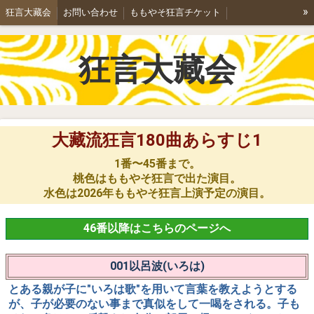
»
狂言大藏会
お問い合わせ
ももやそ狂言チケット
能と狂言/彌右衛門家
学生狂言講座のご案内
狂言講座詳細
狂言大藏会
公演案内
ちょこっとももやそ2024
ちょこっとももやそ2025
ももやそ狂言2026
「空腕」を歩く。
鬼の首引き
狂言「長光」によせて
狂言あらすじ1
狂言あらすじ2
大藏流狂言180曲あらすじ1
大藏会ギャラリー
稽古のご案内
特定商取引法表記
1番〜45番まで。
桃色はももやそ狂言で出た演目。
水色は2026年ももやそ狂言上演予定の演目。
46番以降はこちらのページへ
001以呂波(いろは)
とある親が子に"いろは歌"を用いて言葉を教えようとする
が、子が必要のない事まで真似をして一喝をされる。子も