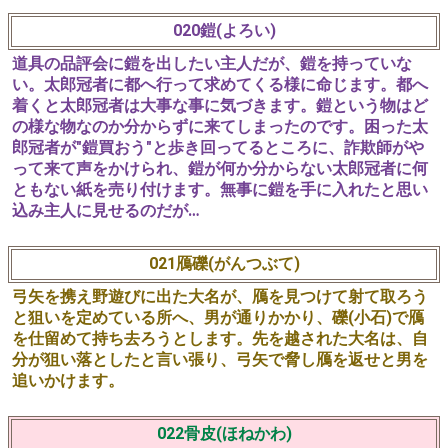
020鎧(よろい)
道具の品評会に鎧を出したい主人だが、鎧を持っていな
い。太郎冠者に都へ行って求めてくる様に命じます。都へ
着くと太郎冠者は大事な事に気づきます。鎧という物はど
の様な物なのか分からずに来てしまったのです。困った太
郎冠者が"鎧買おう"と歩き回ってるところに、詐欺師がや
って来て声をかけられ、鎧が何か分からない太郎冠者に何
ともない紙を売り付けます。無事に鎧を手に入れたと思い
込み主人に見せるのだが…
021鴈礫(がんつぶて)
弓矢を携え野遊びに出た大名が、鴈を見つけて射て取ろう
と狙いを定めている所へ、男が通りかかり、礫(小石)で鴈
を仕留めて持ち去ろうとします。先を越された大名は、自
分が狙い落としたと言い張り、弓矢で脅し鴈を返せと男を
追いかけます。
022骨皮(ほねかわ)