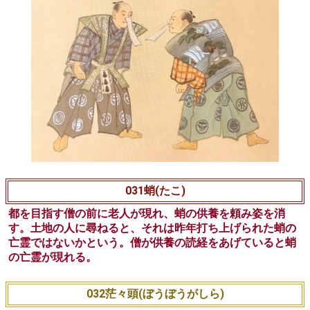
031蛸(たこ)
都を目指す僧の前に老人が現れ、蛸の供養を頼み姿を消
す。土地の人に尋ねると、それは昨年打ち上げられた蛸の
亡霊ではないかという。僧が供養の読経をあげていると蛸
の亡霊が現れる。
032茫々頭(ぼうぼうがしら)