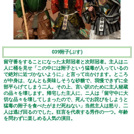
039附子(ぶす)
留守番をすることになった太郎冠者と次郎冠者。主人はニ
人に桶を見せ「この中には附子という猛毒が入っているの
で絶対に近づかないように」と言って出かけます。ところ
が中身は、なんとも美味しそうな砂糖で、我慢できずに全
部平らげてしまう二人。その上、言い訳のために主人秘蔵
の品々を壊します。帰宅した主人に、ニ人は「留守中に大
切な品々を壊してしまったので、死んでお詫びをしようと
猛毒の附子を食べたがまだ死ねない」当然主人は怒り、二
人は逃げ回るのでした。狂言を代表する秀作の一つ。年齢
を問わずに楽しめる人気の演目。