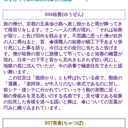
036祐善(ゆうぜん)
旅の僧が、京都の五条油小路へ差し掛かると雨が降ってき
て雨宿りをします。そこへ一人の男が現れ、「それは祐善
が宿り」と告げ回向を頼みます。不思議に思った僧が在所
の人に尋ねると、昔、傘張職人の祐善が細工下手あまり張
り死にした事を語り、今日はその命日に当たると告げま
す。僧が祐善の宿りに旅寝して弔っていると祐善の幽霊が
現れ、日本一の下手と皆から見向きもされず狂い死にし、
地獄の底に沈んでいたが、今の供養で極楽往生できたと謡
い舞います。
この狂言は「能掛かり」とも呼ばれている曲で、類曲の
「通圓」「楽阿弥」が中入りのない単式であるのに対し、
前シテ・後シテに分かれていていっそう能の形態に近く、
能の骨組みを見る思いのする名曲です。見せ場である祐善
の狂死した有様を述べる謡いと舞は、傘についての言葉が
巧みに織り込まれています。
037茶壷(ちゃつぼ)