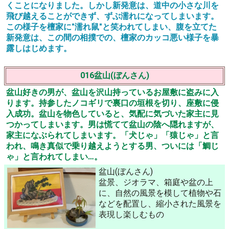
くことになりました。しかし新発意は、道中の小さな川を
飛び越えることができず、ずぶ濡れになってしまいます。
この様子を檀家に"濡れ鼠"と笑われてしまい、腹を立てた
新発意は、この間の相撲での、檀家のカッコ悪い様子を暴
露しはじめます。
016盆山(ぼんさん)
盆山好きの男が、盆山を沢山持っているお屋敷に盗みに入
ります。持参したノコギリで裏口の垣根を切り、座敷に侵
入成功。盆山を物色していると、気配に気づいた家主に見
つかってしまいます。男は慌てて盆山の陰へ隠れますが、
家主になぶられてしまいます。「犬じゃ」「猿じゃ」と言
われ、鳴き真似で乗り越えようとする男、ついには「鯛じ
ゃ」と言われてしまい…。
盆山(ぼんさん)
盆景、ジオラマ、箱庭や盆の上
に、自然の風景を模して植物や石
などを配置し、縮小された風景を
表現し楽しむもの