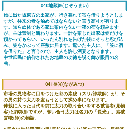
040地蔵舞(じぞうまい)
旅に出た坂東方の出家が、行き暮れて宿を借りようとしま
すが、往来の者を泊めてはならないと言う高札が有りま
す。知らぬ体である家に案内を乞い一夜の宿を頼みます
が、主は禁制と断わります。一計を案じた出家は笠だけを
預かってもらい、いったん別れを告げた後にそっと忍び込
み、笠をかぶって座敷に居ます。驚いた主人に、「笠に宿
を借りた」と言うので、主人も許し酒宴となります。
中世庶民に信仰されたお地蔵の功徳を説く舞が眼目の名
曲。
041長光(ながみつ)
市場の見物客に目をつけた都の素破（スリ/詐欺師）が、そ
の男の持つ太刀を盗もうとして揉め事になります。
仲裁に入った目代を前に太刀の取り合いをする被害者(見物
客)と詐欺師ですが、奪い合う太刀は名刀の「長光」。素破
(詐欺師)の物語。