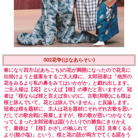
002花争(はなあらそい)
春になり四方山(あちこち)の花が満開になったので花見に
出掛けようと提案をするご主人様に、太郎冠者は「他所の
花をみるより私の鼻をみてはいかがか」と戯れ出します。
ご主人様は【花】といえば【桜】の事だと言いますが、冠
者は「桜ならば桜と言えば良いのに、古歌(和歌)にも桜は
桜と詠んでいて、花とは詠んでいません」と反論します。
冠者は桜を題材に、主人は花を題材にそれぞれ古歌を思い
だしての歌合戦に発展しますが、桜の歌が思いつかなくな
ってしまった太郎冠者は謡(うたい)での勝負にきりかえ
て、最後は「【桜】かざしの袖ふれて 【花】見車くるる
より(能小塩)」という、桜と花の語が両方でてくる謡をう