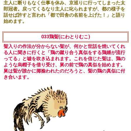
主人に断りもなく仕事を休み、京巡りに行ってしまった太
郎冠者。戻ってくるなり主人に叱られますが、都の様子を
話せば許すと言われ「都で田舎の名前を上げた！」と語り
始めます。
033鶏聟(にわとりむこ)
聟入りの作法が分からない聟が、何かと世話を焼いてくれ
る人に聞きに行くと「鶏の蹴り合う真似をする鶏婿が流行
ってる」と嘘を吹き込まれます。これを信じた聟は、鶏の
ような烏帽子を借り受け、舅の前で鶏の真似を始めます。
舅は聟が誰かに揶揄われたのだろうと、聟の鶏の真似に付
き合います。