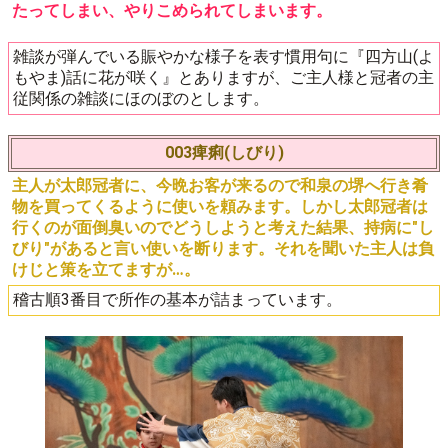
たってしまい、やりこめられてしまいます。
雑談が弾んでいる賑やかな様子を表す慣用句に『四方山(よ
もやま)話に花が咲く』とありますが、ご主人様と冠者の主
従関係の雑談にほのぼのとします。
003痺痢(しびり)
主人が太郎冠者に、今晩お客が来るので和泉の堺へ行き肴
物を買ってくるように使いを頼みます。しかし太郎冠者は
行くのが面倒臭いのでどうしようと考えた結果、持病に"し
びり"があると言い使いを断ります。それを聞いた主人は負
けじと策を立てますが…。
稽古順3番目で所作の基本が詰まっています。