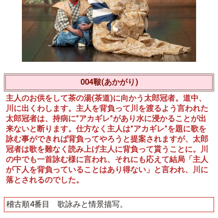
004皸(あかがり)
主人のお供をして茶の湯(茶道)に向かう太郎冠者。道中、
川に出くわします。主人を背負って川を渡るよう言われた
太郎冠者は、持病に"アカギレ"があり水に浸かることが出
来ないと断ります。仕方なく主人は"アカギレ"を題に歌を
詠む事ができれば背負ってやろうと提案されますが、太郎
冠者は歌を難なく読み上げ主人に背負って貰うことに。川
の中でも一首詠む様に言われ、それにも応えて結局「主人
が下人を背負っていることはあり得ない」と言われ、川に
落とされるのでした。
稽古順4番目 歌詠みと情景描写。