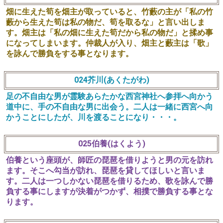
畑に生えた筍を畑主が取っていると、竹藪の主が「私の竹
藪から生えた筍は私の物だ、筍を取るな」と言い出しま
す。畑主は「私の畑に生えた筍だから私の物だ」と揉め事
になってしまいます。仲裁人が入り、畑主と藪主は「歌」
を詠んで勝負をする事となります。
024芥川(あくたがわ)
足の不自由な男が霊験あらたかな西宮神社へ参拝へ向かう
道中に、手の不自由な男に出会う。二人は一緒に西宮へ向
かうことにしたが、川を渡ることになり・・・。
025伯養(はくよう)
伯養という座頭が、師匠の琵琶を借りようと男の元を訪れ
ます。そこへ勾当が訪れ、琵琶を貸してほしいと言いま
す。二人は一つしかない琵琶を借りるため、歌を詠んで勝
負する事にしますが決着がつかず、相撲で勝負する事とな
ります。