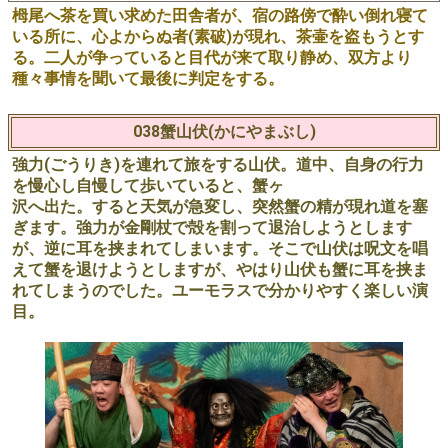
栂尾へ茶を買い求めた田舎者が、宿の路傍で酔い倒れ寝て
いる所に、心よからぬ者(素破)が現れ、茶壷を盗もうとす
る。二人が争っていると目代が来て取り静め、双方より
種々事情を聞いて最後に判定をする。
038蟹山伏(かにやまぶし)
強力(ごうりき)を連れて旅をする山伏。道中、自身の行力
を慢心し自慢して歩いていると、蟹ヶ
沢へ出た。すると天気が急変し、突然蟹の精が現れ道を塞
ぎます。強力が金剛杖で殻を割って退治しようとします
が、逆に耳を挟まれてしまいます。そこで山伏は呪文を唱
えて蟹を退けようとしますが、やはり山伏も蟹に耳を挟ま
れてしまうのでした。ユーモラスで分かりやすく楽しい演
目。