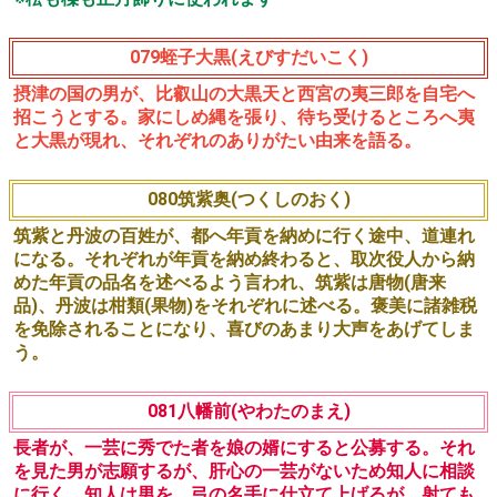
077鴈雁金(がんかりがね)
御年貢を納めるために都へ上る途中の、摂律国の御百姓と
和泉国の御百姓が道連れになります。和泉の御百姓の年貢
が、自分と同じ「初雁」である事を知った摂津の御百姓
は、名前を変え「初雁金」を捧げると、都の奏者(取次役人
)に伝える。同じ鳥を、一方は「がん」、また一方は「かり
がね」と言う両人に、奏者は理由を問いますが、二人は見
事それぞれの由来を語り、目出度く国へと帰っていきま
す。両人が相舞で舞う「三段ノ舞」も見どころとなりま
す。
078松楪(まつゆずりは)
丹波と摂津の百姓が都へ年貢を納めに行く途中で道連れに
なる。年貢の品によそおえた歌を詠むよう命じられ、見事
に詠み、褒美に諸雑税を免除され、盃をいただき、松と楪
のめでたさを謡います。
※松も楪も正月飾りに使われます