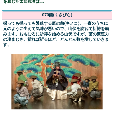
068呂蓮(ろれん)
旅の僧の話を聞いて宿の主人が出家を希望し、僧に髪を剃
ってもらい、名をつけて欲しいとお願いする。僧は数々の
提案をし、呂蓮坊と名付ける。そこへ妻が来て、相談もな
く出家したことを怒り出し、主人は僧に責任を押し付け
る。
069墨塗(すみぬり)
訴訟事のため永らく都に滞在していた大名が、訴訟を無事
に済ませ、近々田舎へ帰郷することとなります。大名は太
郎冠者を伴い、在京中に親しくなった女のもとへ挨拶に立
ち寄りますが、別れを惜しんで泣き始める女の挙動に不審
を感じた太郎冠者は…。
070菌(くさびら)
採っても採っても繁殖する庭の菌(キノコ)。一夜のうちに
元のように生えて気味が悪いので、山伏を訪ねて祈祷を頼
みます。おもむろに祈祷を始める山伏ですが、菌の繁殖力
の凄まじさ。祈れば祈るほど、どんどん数を増していきま