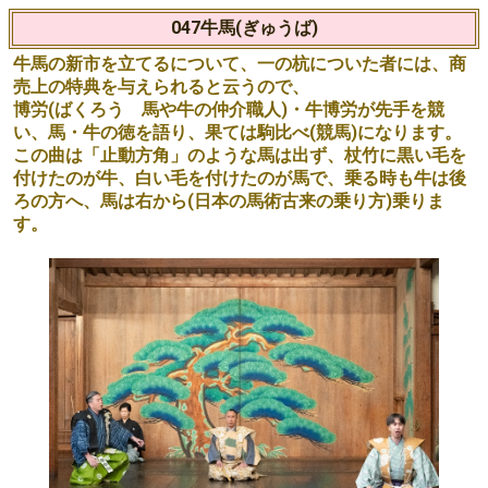
047牛馬(ぎゅうば)
牛馬の新市を立てるについて、一の杭についた者には、商
売上の特典を与えられると云うので、
博労(ばくろう 馬や牛の仲介職人)・牛博労が先手を競
い、馬・牛の徳を語り、果ては駒比べ(競馬)になります。
この曲は「止動方角」のような馬は出ず、杖竹に黒い毛を
付けたのが牛、白い毛を付けたのが馬で、乗る時も牛は後
ろの方へ、馬は右から(日本の馬術古来の乗り方)乗りま
す。