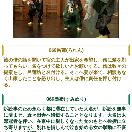
067蚊相撲(かずもう)
あちこちで相撲が流行り、大名は相撲取りを抱えようと太
郎冠者を都へ遣いに出します。太郎冠者は街道で相応しい
男を見つけ連れて帰りますが、それは蚊の精が化けた相撲
取りでした。