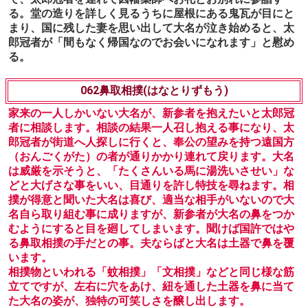
それならば代わりに行けと言う始末。呆れ果てた妻は、と
もかく稽古をするように勧め、自分は烏帽子を着け、刀を
差し、棒を持って地頭に扮し、右近の言動を直す事にしま
す。
右近は地頭の円から玄関、さらに白州へと通る真似をし
て、いよいよ地頭の前に出て訴える段に成りますが、地頭
に扮した妻とも忘れ、どぎまぎして妻に叱られるとその場
で気を失ってしまいます。
農村を舞台に濃い土臭さを感じさせる曲。
061鬼瓦(おにがわら)
長く在京した大名が、ようやく国元に帰る事になったの
で、太郎冠者を連れて因幡薬師へお礼とお別れに参詣す
る。堂の造りを詳しく見るうちに屋根にある鬼瓦が目にと
まり、国に残した妻を思い出して大名が泣き始めると、太
郎冠者が「間もなく帰国なのでお会いになれます」と慰め
る。
062鼻取相撲(はなとりずもう)
家来の一人しかいない大名が、新参者を抱えたいと太郎冠