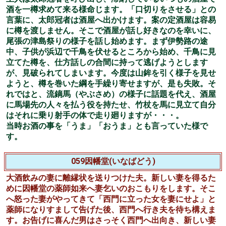
市を見物している所へ、心も直ぐにない者が言葉巧みに近
づき、石山の観世音参詣に事寄せて定宿へ連れ込む。そこ
の亭主は実は人買いで、田舎者を二〇〇疋で買い、代金は
明朝渡すことに決める。この相談を盗み聞いた田舎者は先
廻りして代金を受け取って逃げる。
あとを追った人売が、持った太刀を振り上げると、田舎者
は自分は磁石の精だと名乗り、大口をあけて太刀を呑もう
と機転をきかすが・・・・・・・磁石という当時珍しかっ
たものを主題にしているのが奇抜で、アドの活躍が目立つ
異色の曲。
058千鳥(ちどり)
主人は太郎冠者を呼び出し、滞納しているいつもの酒屋で
酒を一樽求めて来る様命じます。「口切りをさせる」との
言葉に、太郎冠者は酒屋へ出かけます。案の定酒屋は容易
に樽を渡しません。そこで酒屋が話し好きなのを幸いに、
尾張の津島祭りの様子を話し始めます。まず伊勢路の途
中、子供が浜辺で千鳥を伏せるところから始め、千鳥に見
立てた樽を、仕方話しの合間に持って逃げようとします
が、見破られてしまいます。今度は山鉾を引く様子を見せ
ようと、樽を巻いた綱を手繰り寄せますが、是も失敗。そ