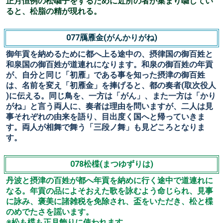
がめてくれと頼みます。孫がまた祈ると今度は前に倒れて
しまいます。
狂言の山伏は行法の効かない事が多いのですが、法力の効
きすぎを笑いの対象としている珍しい曲で、祈禱につれて
伸びたり屈んだりする祖父の動きが見どころです。
075金藤左衛門(きんとうざえもん)
山立(やまだち)元々は国境警備の役で、武士として名誉な
役柄であったが、後世は次第に堕落し人の物を強奪する山
賊に変化していきます
一人旅する女に出会い、長刀をもって脅し所持品を巻き上
げますが、女は山立の隙を見て、長刀を奪い、山立を責
め、自分の所持品を取り戻した上に、山立の衣類まで取り
上げ逃げて行きます。まんまとしてやられた山立ですが、
強気を装い大笑いして去って行きます。
076松脂(まつやに)
正月恒例の松囃子をするために近所の者が集まり囃してい
ると、松脂の精が現れる。