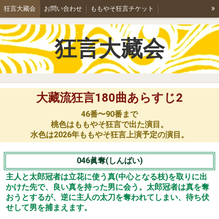
»
狂言大藏会
お問い合わせ
ももやそ狂言チケット
能と狂言/彌右衛門家
学生狂言講座のご案内
狂言講座詳細
狂言大藏会
公演案内
ちょこっとももやそ2024
ちょこっとももやそ2025
ももやそ狂言2026
「空腕」を歩く。
鬼の首引き
狂言「長光」によせて
狂言あらすじ1
狂言あらすじ2
大藏流狂言180曲あらすじ2
大藏会ギャラリー
稽古のご案内
特定商取引法表記
46番〜90番まで
桃色はももやそ狂言で出た演目。
水色は2026年ももやそ狂言上演予定の演目。
046眞奪(しんばい)
主人と太郎冠者は立花に使う真(中心となる枝)を取りに出
かけた先で、良い真を持った男に会う。太郎冠者は真を奪
おうとするが、逆に主人の太刀を奪われてしまい、待ち伏
せして男を捕まえます。