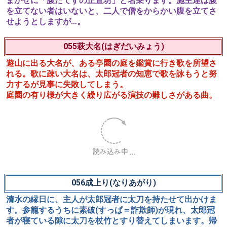
捜しに出た施主二人。通りかかった出家は、上方一見を志
す東国方の僧。声をかけると、止め手があればどこへでも
止まるということなので、さっそく住持を頼み同道しま
す。道すがら、「もし、経をご存じでござるか」と聞け
ば、いろいろな経は知っているが「もし経」は知らないと
答えたり、手跡(手習い)を問へば「みみづがのたくったよ
うな事はする」などと答へたり、名前を尋ねると、今まで
新発意とばかり呼ばれて定まった名のない僧は、口から出
まかせに「腹たてずの正直坊」と名乗ります。施主達は腹
を立てない者はいないと、二人で僧をからかい腹を立てさ
せようとしますが…。
055萩大名(はぎだいみょう)
遊山に出る大名が、ある亭園の庭を鑑賞に行き歌を所望さ
れる。歌に疎い大名は、太郎冠者の知恵で歌を詠もうと努
力するが見事に失敗してしまう。
庭園の有り様が大きく繰り広がる演技の難しさがある曲。