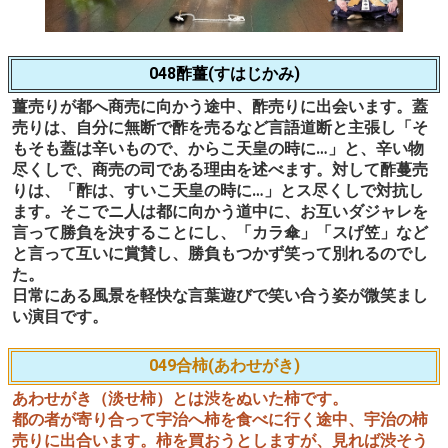
048酢薑(すはじかみ)
薑売りが都へ商売に向かう途中、酢売りに出会います。蓋
売りは、自分に無断で酢を売るなど言語道断と主張し「そ
もそも蓋は辛いもので、からこ天皇の時に…」と、辛い物
尽くしで、商売の司である理由を述べます。対して酢蔓売
りは、「酢は、すいこ天皇の時に…」とス尽くしで対抗し
ます。そこでニ人は都に向かう道中に、お互いダジャレを
言って勝負を決することにし、「カラ傘」「スげ笠」など
と言って互いに賞賛し、勝負もつかず笑って別れるのでし
た。
日常にある風景を軽快な言葉遊びで笑い合う姿が微笑まし
い演目です。
049合柿(あわせがき)
あわせがき（淡せ柿）とは渋をぬいた柿です。
都の者が寄り合って宇治へ柿を食べに行く途中、宇治の柿
売りに出合います。柿を買おうとしますが、見れば渋そう