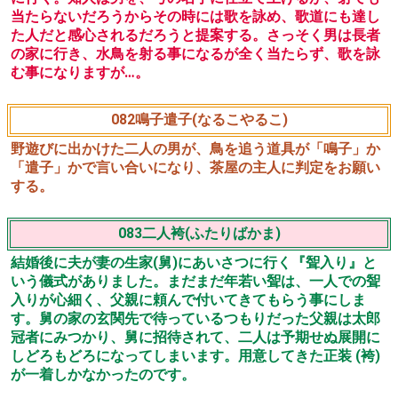
079蛭子大黒(えびすだいこく)
摂津の国の男が、比叡山の大黒天と西宮の夷三郎を自宅へ
招こうとする。家にしめ縄を張り、待ち受けるところへ夷
と大黒が現れ、それぞれのありがたい由来を語る。
080筑紫奥(つくしのおく)
筑紫と丹波の百姓が、都へ年貢を納めに行く途中、道連れ
になる。それぞれが年貢を納め終わると、取次役人から納
めた年貢の品名を述べるよう言われ、筑紫は唐物(唐来
品)、丹波は柑類(果物)をそれぞれに述べる。褒美に諸雑税
を免除されることになり、喜びのあまり大声をあげてしま
う。
081八幡前(やわたのまえ)
長者が、一芸に秀でた者を娘の婿にすると公募する。それ
を見た男が志願するが、肝心の一芸がないため知人に相談
に行く。知人は男を、弓の名手に仕立て上げるが、射ても
当たらないだろうからその時には歌を詠め、歌道にも達し