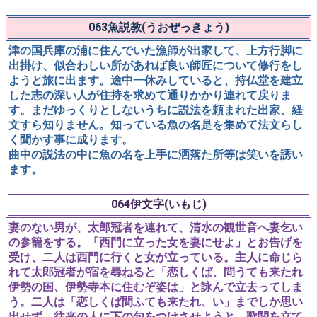
者に相談します。相談の結果一人召し抱える事になり、太
郎冠者が街道へ人探しに行くと、奉公の望みを持つ遠国方
（おんごくがた）の者が通りかかり連れて戻ります。大名
は威厳を示そうと、「たくさんいる馬に湯洗いさせい」な
どと大げさな事をいい、目通りを許し特技を尋ねます。相
撲が得意と聞いた大名は喜び、適当な相手がいないので大
名自ら取り組む事に成りますが、新参者が大名の鼻をつか
むようにすると目を廻してしまいます。聞けば国許ではや
る鼻取相撲の手だとの事。夫ならばと大名は土器で鼻を覆
います。
相撲物といわれる「蚊相撲」「文相撲」などと同じ様な筋
立てですが、左右に穴をあけ、紐を通した土器を鼻に当て
た大名の姿が、独特の可笑しさを醸し出します。
063魚説教(うおぜっきょう)
津の国兵庫の浦に住んでいた漁師が出家して、上方行脚に
出掛け、似合わしい所があれば良い師匠について修行をし
ようと旅に出ます。途中一休みしていると、持仏堂を建立
した志の深い人が住持を求めて通りかかり連れて戻りま
す。まだゆっくりとしないうちに説法を頼まれた出家、経