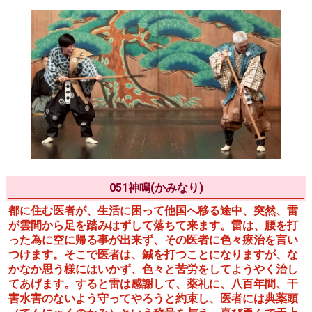
051神鳴(かみなり)
都に住む医者が、生活に困って他国へ移る途中、突然、雷
が雲間から足を踏みはずして落ちて来ます。雷は、腰を打
った為に空に帰る事が出来ず、その医者に色々療治を言い
つけます。そこで医者は、鍼を打つことになりますが、な
かなか思う様にはいかず、色々と苦労をしてようやく治し
てあげます。すると雷は感謝して、薬礼に、八百年間、干
害水害のないよう守ってやろうと約束し、医者には典薬頭