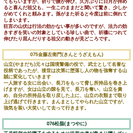
074腰祈(こしいのり)
これは百年に余る祖父が登場します。
山伏修行を終えた孫が帰宅の途中、都の祖父の所へ見舞に
来ます、祖父は喜びますが、長々の無沙法に老人の嫌味な
どを言い、子供の頃のように飴や子犬を出してやれなどと
言い出します。孫は祖父の腰が曲ったのを気の毒に思い、
祈って元通りにしてやろうといいます。喜んだ祖父は祈っ
てもらいますが、祈りで腰が伸び、久方ぶりに日月が拝め
ると喜んだ祖父も、一生このままだと聞いて驚き、少しか