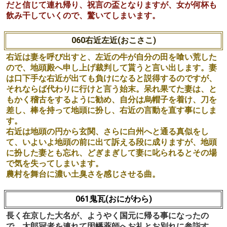
れではと、流鏑馬（やぶさめ）の様子に話題を代え、酒屋
に馬場先の人々を払う役を持たせ、竹杖を馬に見立て自分
はそれに乗り射手の体で走り廻りますが・・・。
当時お酒の事を「うま」「おうま」とも言っていた様で
す。
059因幡堂(いなばどう)
大酒飲みの妻に離縁状を送りつけた夫。新しい妻を得るた
めに因幡堂の薬師如来へ妻乞いのおこもりをします。そこ
へ怒った妻がやってきて「西門に立った女を妻にせよ」と
薬師になりすまして告げた後、西門へ行き夫を待ち構えま
す。お告げに喜んだ男はさっそく西門へ出向き、新しい妻
だと信じて連れ帰り、祝言の盃となりますが、女が何杯も
飲み干していくので、驚いてしまいます。
060右近左近(おこさこ)
右近は妻を呼び出すと、左近の牛が自分の田を喰い荒した
ので、地頭殿へ申し上げ裁判して貰うと言い出します。妻
は口下手な右近が出ても負けになると説得するのですが、