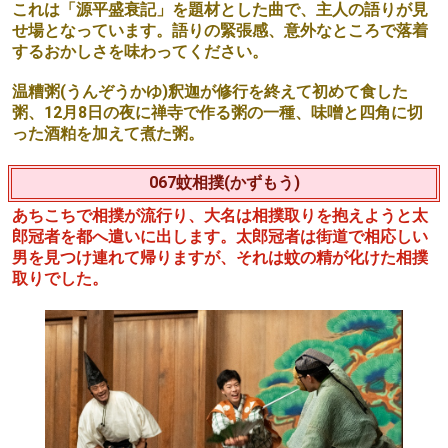
女が河原の市へ酒店を出し大勢の客を迎えます。そこへ亭
主の太郎が来て酒をねだりますが、女が断ると色々と嫌が
らせをしてくるので、仕方なく酒を飲ますことになりま
す。太郎は滝飲みという変わった飲み方をしたいと言い出
します。
066文蔵(ぶんぞう)
暇を乞わずに外出した太郎冠者に立腹する主人ですが、京
見物と聞いて許し、都でご馳走になった品は何かと聞きま
す。太郎冠者はその名を忘れてしまい「日頃、主人の語る
右橋山合戦物語の中にある」と言い、主人の語りが始まり
ます。
これは「源平盛衰記」を題材とした曲で、主人の語りが見
せ場となっています。語りの緊張感、意外なところで落着
するおかしさを味わってください。
温糟粥(うんぞうかゆ)釈迦が修行を終えて初めて食した
粥、12月8日の夜に禅寺で作る粥の一種、味噌と四角に切
った酒粕を加えて煮た粥。