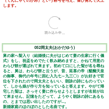
（てんにゃくのかみ）という称号を与え、喜び勇んで天上
します。
052岡太夫(おかだゆう)
舅の家へ聟入り（結婚後に夫がはじめて妻の生家に行く儀
式）をし、祝盃をめでたく飲み納めますと、かねて用意の
わらび餅が運ばれて来ます。初めて口にした聟が名を尋ね