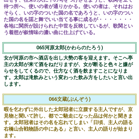
文すら知りません。知っている魚の名是を集めて法文らし
く聞かす事に成ります。
曲中の説法の中に魚の名を上手に洒落た所等は笑いを誘い
ます。
064伊文字(いもじ)
妻のない男が、太郎冠者を連れて、清水の観世音へ妻乞い
の参籠をする。「西門に立った女を妻にせよ」とお告げを
受け、二人は西門に行くと女が立っている。主人に命じら
れて太郎冠者が宿を尋ねると「恋しくば、問うても来たれ
伊勢の国、伊勢寺本に住むぞ姿は」と詠んで立去ってしま
う。二人は「恋しくば間ふても来たれ、い」までしか思い
出せず、往来の人に下の句をつけさせようと、歌関を立て
待つ所へ、使いの者が通りかかる。使いの者は、それはお
そらく、いの字のついた国の名であろうと、いの字のつい
た国の名を謡と舞でいい当てる事に成るが・・・・・・・
各地に関所が設けられた中世を反映しているが、歌関とい
う着想が叙情味の濃い曲に仕上げている。
065河原太郎(かわらのたろう)