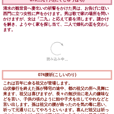
がばれてしまう。
072大黒連歌(だいこくれんが)
仲の良い二人の男が誘い合わせて、例年、比叡山の大黒天
に年籠りの参詣をする。神前で毎年恒例の連歌を詠む二
人。『あらたまの年の初めに大黒の…信ずるものに福ぞ賜
る…』
今年の連歌を奉納すると、そこへ大黒天が来臨し、大黒天
は自らの由来を語り、詠んだ連歌の面白さを褒め、宝を入
れた袋や打出の小槌を参詣人に与えます。
073二九十八(にくじゅうはち)
清水の観世音へ妻乞いの祈誓をかけた男は、お告げに従い
西門に立つ女性に声をかけます。男は歌で家の場所を問い
かけますが、女は「二九」と応えて姿を消します。謎かけ
を解き、ようやく家を探し当て、二人で婚礼の盃を交わし
ます。