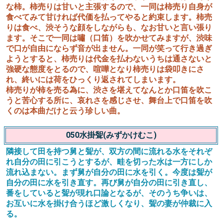
な柿。柿売りは甘いと主張するので、一同は柿売り自身が
食べてみて甘ければ代価を払ってやると約束します。柿売
りは食べ、渋そうな顔をしながらも、なお甘いと言い張り
ます。そこで一同は嘯（口笛）を吹かせてみますが、渋味
で口が自由にならず音が出ません。一同が笑って行き過ぎ
ようとすると、柿売りは代金を払わないうちは通さないと
強硬な態度をとるので、喧嘩となり柿売りは袋叩きにさ
れ、終いには荷をひっくり返されてしまいます。
柿売りが柿を売る為に、渋さを堪えてなんとか口笛を吹こ
うと苦心する所に、哀れさを感じさせ、舞台上で口笛を吹
くのは本曲だけと云う珍しい曲。
050水掛聟(みずかけむこ)
隣接して田を持つ舅と聟が、双方の間に流れる水をそれぞ
れ自分の田に引こうとするが、畦を切った水は一方にしか
流れ込まない。まず舅が自分の田に水を引く。今度は聟が
自分の田に水を引き直す。再び舅が自分の田に引き直し、
番をしていると聟が現れ口論となるが、そのうち争いは、
お互いに水を掛け合うほど激しくなり、聟の妻が仲裁に入
る。