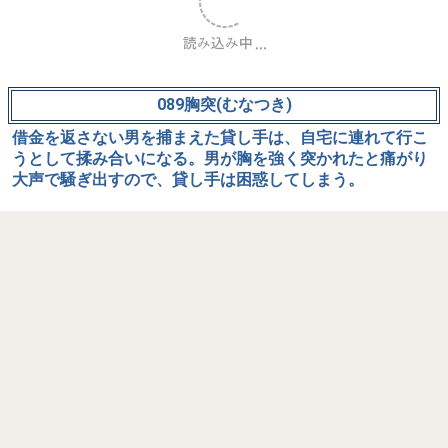
087二人大名(ふたりだいみょう)
太刀持も持たない二人の大名、道通りの者をつかまえて太
刀を持たせたまでは良かったのですが、それが災いして逆
にその太刀で脅される有様。下着一枚にされて鶏の真似な
ど散々な目に会いますが、起き上がり小坊子の真似にすっ
かり気を良くして懸命に遊びだします。
088六地蔵(ろくじぞう)
田舎者が、辻堂に安置する地蔵を仏師に彫ってもらおうと
都に出て、仏師を探していると親切に声をかけてくる者が
いる。実はこの親切ものは素破（すっぱ＝詐欺師）で、自
分こそが仏師だと言い出し、六地蔵の由来を確かに詳しく
知っている。素破は田舎者に「翌日までに作る」と約束を
し仲間を呼び、地蔵に化けて田舎者を騙そうとする
が・・・。