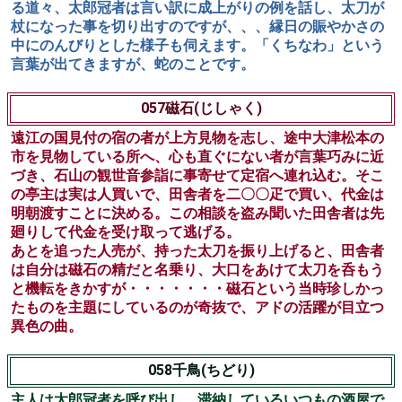
056成上り(なりあがり)
清水の縁日に、主人が太郎冠者に太刀を持たせて出かけま
す。参籠するうちに素破(すっぱ＝詐欺師)が現れ、太郎冠
者が寝ている隙に太刀を杖竹とすり替えてしまいます。帰
る道々、太郎冠者は言い訳に成上がりの例を話し、太刀が
杖になった事を切り出すのですが、、、縁日の賑やかさの
中にのんびりとした様子も伺えます。「くちなわ」という
言葉が出てきますが、蛇のことです。
057磁石(じしゃく)
遠江の国見付の宿の者が上方見物を志し、途中大津松本の