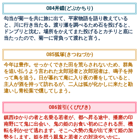
た人だと感心されるだろうと提案する。さっそく男は長者
の家に行き、水鳥を射る事になるが全く当たらず、歌を詠
む事になりますが…。
082鳴子遣子(なるこやるこ)
野遊びに出かけた二人の男が、鳥を追う道具が「鳴子」か
「遣子」かで言い合いになり、茶屋の主人に判定をお願い
する。
083二人袴(ふたりばかま)
結婚後に夫が妻の生家(舅)にあいさつに行く『聟入り』と
いう儀式がありました。まだまだ年若い聟は、一人での聟
入りが心細く、父親に頼んで付いてきてもらう事にしま
す。舅の家の玄関先で待っているつもりだった父親は太郎
冠者にみつかり、舅に招待されて、二人は予期せぬ展開に
しどろもどろになってしまいます。用意してきた正装 (袴)
が一着しかなかったのです。
084丼鐺(どぶかちり)