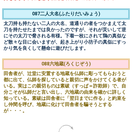
勾当が菊一を共に旅に出て、平家物語を語り教えている
と、川に行き当たる。渡り瀬を調べるため石を投げると、
ドンブリと沈む。場所をかえてまた投げるとカチリと底に
当たったので、菊一に背負って渡れと言う。
085狐塚(きつねづか)
今年は豊作。せっかくできた田を荒らされないため、群鳥
を追い払うよう言われた太郎冠者と次郎冠者は、鳴子を持
って鳥を追う。日が暮れて庵に入り夜の番をしていると、
主人が酒を持って訪れるが、二人は狐が化かしに来たと勘
違いし青松葉で燻してしまう。
086首引(くびびき)
鎮西ゆかりの者と名乗る若者が、都へ昇る途中、播磨の印
南野にて鬼に出会い、鬼の姫のお食い初めにされる所、機
転を利かせて逃れます。そこへ大勢の鬼が出て来て姫の加
勢をします。姫を想う親鬼と若者との対決やいかに。