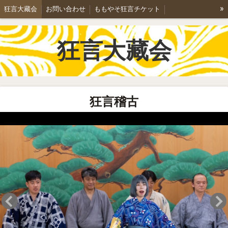
»
狂言大藏会
お問い合わせ
ももやそ狂言チケット
能と狂言/彌右衛門家
学生狂言講座のご案内
狂言講座詳細
狂言大藏会
公演案内
ちょこっとももやそ2024
ちょこっとももやそ2025
ももやそ狂言2026
「空腕」を歩く。
鬼の首引き
狂言「長光」によせて
狂言あらすじ1
狂言あらすじ2
狂言稽古
大藏会ギャラリー
稽古のご案内
特定商取引法表記