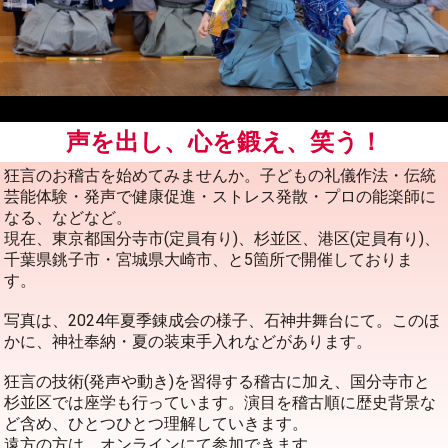
声を出し、心を鍛え、笑う！
狂言のお稽古を始めてみませんか。子どもの礼儀作法・伝統
芸能体験・発声で健康促進・ストレス発散・プロの能楽師に
なる、などなど。
現在、東京都国分寺市(定員有り)、杉並区、港区(定員有り)、
千葉県銚子市・宮城県大崎市、と5箇所で開催しておりま
す。
写真は、2024年夏季錬成会の様子、石神井舞台にて。このほ
かに、神社奉納・夏の装束手入れなどがあります。
狂言の技術(発声や動き)を習得する稽古に加え、国分寺市と
杉並区では座学も行っています。演目を稽古順に歴史背景な
ど含め、ひとつひとつ理解していきます。
遠方の方は、オンラインにて参加できます。